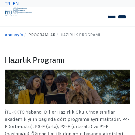
TR
EN
Anasayfa
PROGRAMLAR
HAZIRLIK PROGRAMI
Hazırlık Programı
İTÜ-KKTC Yabancı Diller Hazırlık Okulu’nda sınıflar
akademik yılın başında dört programa ayrılmaktadır: P4-
F (orta-üstü), P3-F (orta), P2-F (orta-altı) ve P1-F
(başlangıç). Öğrenciler, ilk dönemin başında girdikleri